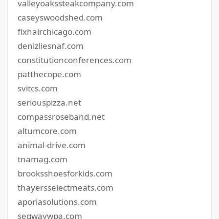
valleyoakssteakcompany.com
caseyswoodshed.com
fixhairchicago.com
denizliesnaf.com
constitutionconferences.com
patthecope.com
svitcs.com
seriouspizza.net
compassroseband.net
altumcore.com
animal-drive.com
tnamag.com
brooksshoesforkids.com
thayersselectmeats.com
aporiasolutions.com
segwaywpa.com