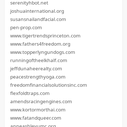
serenityhbot.net
joshuainternational.org
susansnailandfacial.com
pen-prop.com
www.tigertrendsprinceton.com
www.fathers4freedom.org
www.topperlyngundogs.com
runningoftheelkhalf.com
jeffdunaheerealty.com
peacestrengthyoga.com
freedomfinancialsolutionsinc.com
flexfoldtraps.com
amendsracingengines.com
www.kortormorthai.com
www.fatandqueer.com
anneashleyumc.org