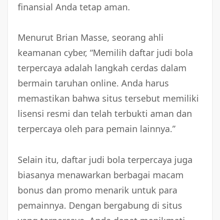
finansial Anda tetap aman.
Menurut Brian Masse, seorang ahli
keamanan cyber, “Memilih daftar judi bola
terpercaya adalah langkah cerdas dalam
bermain taruhan online. Anda harus
memastikan bahwa situs tersebut memiliki
lisensi resmi dan telah terbukti aman dan
terpercaya oleh para pemain lainnya.”
Selain itu, daftar judi bola terpercaya juga
biasanya menawarkan berbagai macam
bonus dan promo menarik untuk para
pemainnya. Dengan bergabung di situs