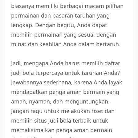
biasanya memiliki berbagai macam pilihan
permainan dan pasaran taruhan yang
lengkap. Dengan begitu, Anda dapat
memilih permainan yang sesuai dengan
minat dan keahlian Anda dalam bertaruh.
Jadi, mengapa Anda harus memilih daftar
judi bola terpercaya untuk taruhan Anda?
Jawabannya sederhana, karena Anda layak
mendapatkan pengalaman bermain yang
aman, nyaman, dan menguntungkan.
Jangan ragu untuk melakukan riset dan
memilih situs judi bola terbaik untuk
memaksimalkan pengalaman bermain