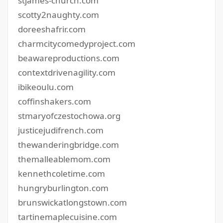
stjames-church.com
scotty2naughty.com
doreeshafrir.com
charmcitycomedyproject.com
beawareproductions.com
contextdrivenagility.com
ibikeoulu.com
coffinshakers.com
stmaryofczestochowa.org
justicejudifrench.com
thewanderingbridge.com
themalleablemom.com
kennethcoletime.com
hungryburlington.com
brunswickatlongstown.com
tartinemaplecuisine.com