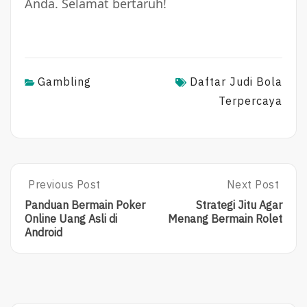
Anda. Selamat bertaruh!
Gambling
Daftar Judi Bola
Terpercaya
Post
Previous Post
Next Post
Previous
Next
Post:
Post:
navigation
Panduan Bermain Poker
Strategi Jitu Agar
Panduan
Strategi
Online Uang Asli di
Menang Bermain Rolet
Bermain
Jitu
Android
Poker
Agar
Online
Menang
Uang
Bermain
Asli
Rolet
Di