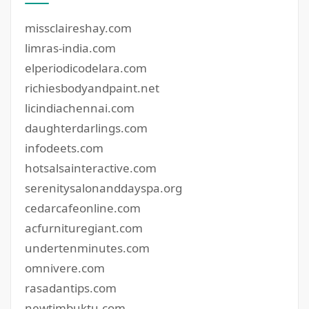
missclaireshay.com
limras-india.com
elperiodicodelara.com
richiesbodyandpaint.net
licindiachennai.com
daughterdarlings.com
infodeets.com
hotsalsainteractive.com
serenitysalonanddayspa.org
cedarcafeonline.com
acfurnituregiant.com
undertenminutes.com
omnivere.com
rasadantips.com
newtimbuktu.com