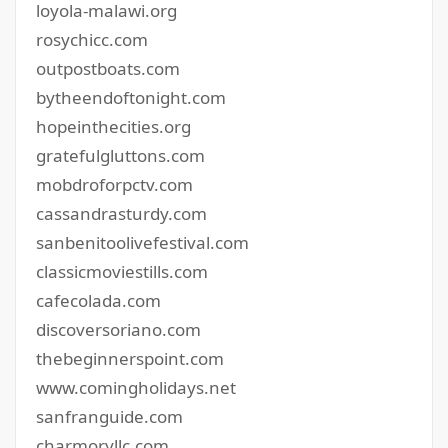
loyola-malawi.org
rosychicc.com
outpostboats.com
bytheendoftonight.com
hopeinthecities.org
gratefulgluttons.com
mobdroforpctv.com
cassandrasturdy.com
sanbenitoolivefestival.com
classicmoviestills.com
cafecolada.com
discoversoriano.com
thebeginnerspoint.com
www.comingholidays.net
sanfranguide.com
charmoryllc.com