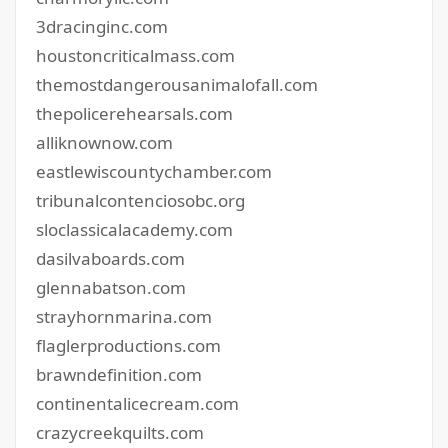
3dracinginc.com
houstoncriticalmass.com
themostdangerousanimalofall.com
thepolicerehearsals.com
alliknownow.com
eastlewiscountychamber.com
tribunalcontenciosobc.org
sloclassicalacademy.com
dasilvaboards.com
glennabatson.com
strayhornmarina.com
flaglerproductions.com
brawndefinition.com
continentalicecream.com
crazycreekquilts.com