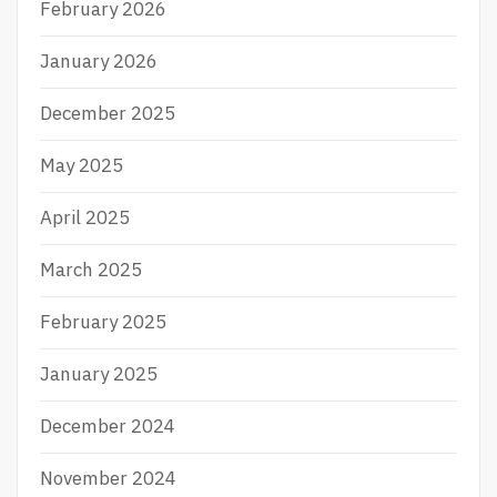
February 2026
January 2026
December 2025
May 2025
April 2025
March 2025
February 2025
January 2025
December 2024
November 2024