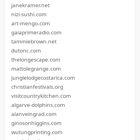
janekramer.net
nizi-sushi.com
art-mengo.com
gaiaprimeradio.com
tammiebrown.net
dutonc.com
thelongescape.com
mattolegrange.com
junglelodgecostarica.com
christianfestivals.org
visitcountrykitchen.com
algarve-dolphins.com
alanveingrad.com
ginosonhiggins.com
wutungprinting.com