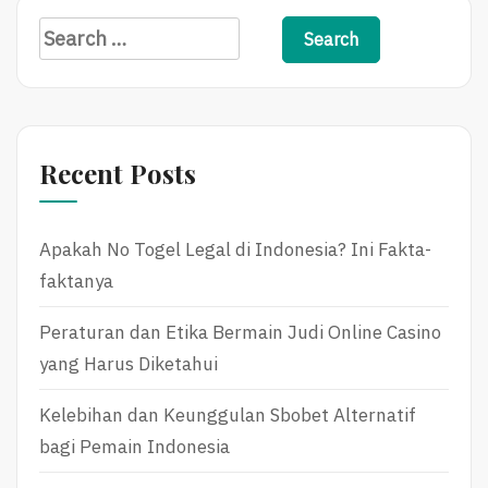
Android
Search
for:
Recent Posts
Apakah No Togel Legal di Indonesia? Ini Fakta-
faktanya
Peraturan dan Etika Bermain Judi Online Casino
yang Harus Diketahui
Kelebihan dan Keunggulan Sbobet Alternatif
bagi Pemain Indonesia