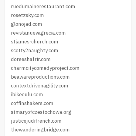
ruedumainerestaurant.com
rosetzsky.com
glonojad.com
revistanuevagrecia.com
stjames-church.com
scotty2naughty.com
doreeshafrir.com
charmcitycomedyproject.com
beawareproductions.com
contextdrivenagility.com
ibikeoulu.com
coffinshakers.com
stmaryofczestochowa.org
justicejudifrench.com
thewanderingbridge.com