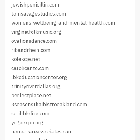
jewishpenicillin.com
tomsavagestudios.com
womens-wellbeing-and-mental-health.com
virginiafolkmusic.org
ovationsdance.com
ribandrhein.com
kolekcje.net
catolicanto.com
lbkeducationcenter.org
trinityriverdallas.org
perfectplace.net
3seasonsthaibistrooakland.com
scribblefire.com
yogaexpo.org
home-careassociates.com