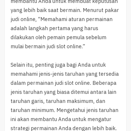
membantu Anda untuk membuat keputusan
yang lebih baik saat bermain. Menurut pakar
judi online, “Memahami aturan permainan
adalah langkah pertama yang harus
dilakukan oleh pemain pemula sebelum
mulai bermain judi slot online.”
Selain itu, penting juga bagi Anda untuk
memahami jenis-jenis taruhan yang tersedia
dalam permainan judi slot online. Beberapa
jenis taruhan yang biasa ditemui antara lain
taruhan garis, taruhan maksimum, dan
taruhan minimum. Mengetahui jenis taruhan
ini akan membantu Anda untuk mengatur
strategi permainan Anda dengan lebih baik.