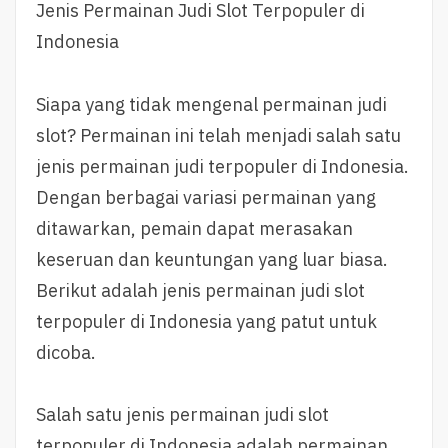
Jenis Permainan Judi Slot Terpopuler di
Indonesia
Siapa yang tidak mengenal permainan judi
slot? Permainan ini telah menjadi salah satu
jenis permainan judi terpopuler di Indonesia.
Dengan berbagai variasi permainan yang
ditawarkan, pemain dapat merasakan
keseruan dan keuntungan yang luar biasa.
Berikut adalah jenis permainan judi slot
terpopuler di Indonesia yang patut untuk
dicoba.
Salah satu jenis permainan judi slot
terpopuler di Indonesia adalah permainan