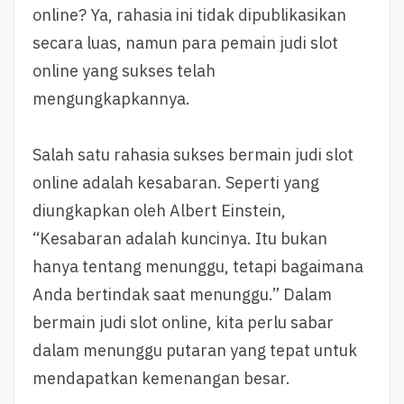
online? Ya, rahasia ini tidak dipublikasikan
secara luas, namun para pemain judi slot
online yang sukses telah
mengungkapkannya.
Salah satu rahasia sukses bermain judi slot
online adalah kesabaran. Seperti yang
diungkapkan oleh Albert Einstein,
“Kesabaran adalah kuncinya. Itu bukan
hanya tentang menunggu, tetapi bagaimana
Anda bertindak saat menunggu.” Dalam
bermain judi slot online, kita perlu sabar
dalam menunggu putaran yang tepat untuk
mendapatkan kemenangan besar.