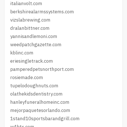
italianvolt.com
berkshirealarmssystems.com
vizslabrewing.com
dralanbittner.com
yannisandlemoni.com
weedpatchgazette.com
kblinc.com
eriesingletrack.com
pamperedpetsnorthport.com
rosiemade.com
tupelodoughnuts.com
olathekidsdentistry.com
hanleyfuneralhomeinc.com
mejorpaquetesorlando.com
1stand10sportsbarandgrill.com
w4btx.com