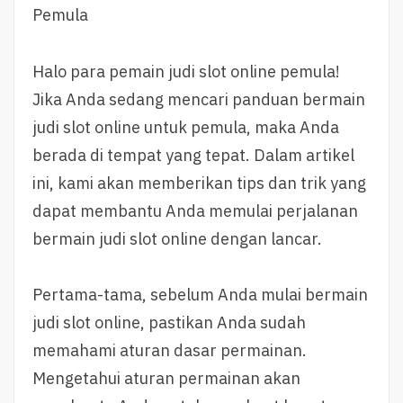
Pemula
Halo para pemain judi slot online pemula!
Jika Anda sedang mencari panduan bermain
judi slot online untuk pemula, maka Anda
berada di tempat yang tepat. Dalam artikel
ini, kami akan memberikan tips dan trik yang
dapat membantu Anda memulai perjalanan
bermain judi slot online dengan lancar.
Pertama-tama, sebelum Anda mulai bermain
judi slot online, pastikan Anda sudah
memahami aturan dasar permainan.
Mengetahui aturan permainan akan