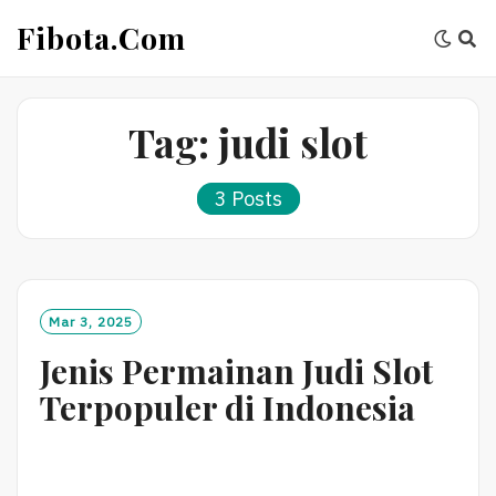
Skip
Fibota.com
to
content
Tag:
judi slot
3 Posts
Mar 3, 2025
Jenis Permainan Judi Slot
Terpopuler di Indonesia