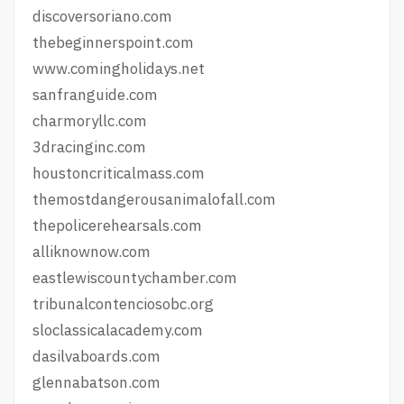
discoversoriano.com
thebeginnerspoint.com
www.comingholidays.net
sanfranguide.com
charmoryllc.com
3dracinginc.com
houstoncriticalmass.com
themostdangerousanimalofall.com
thepolicerehearsals.com
alliknownow.com
eastlewiscountychamber.com
tribunalcontenciosobc.org
sloclassicalacademy.com
dasilvaboards.com
glennabatson.com