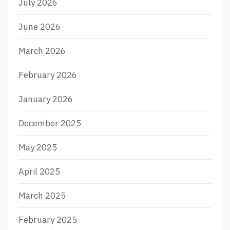
July 2026
June 2026
March 2026
February 2026
January 2026
December 2025
May 2025
April 2025
March 2025
February 2025