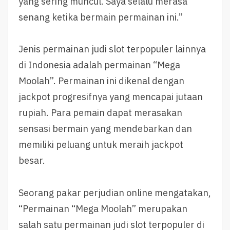
yang sering muncul. Saya selalu merasa
senang ketika bermain permainan ini.”
Jenis permainan judi slot terpopuler lainnya
di Indonesia adalah permainan “Mega
Moolah”. Permainan ini dikenal dengan
jackpot progresifnya yang mencapai jutaan
rupiah. Para pemain dapat merasakan
sensasi bermain yang mendebarkan dan
memiliki peluang untuk meraih jackpot
besar.
Seorang pakar perjudian online mengatakan,
“Permainan “Mega Moolah” merupakan
salah satu permainan judi slot terpopuler di