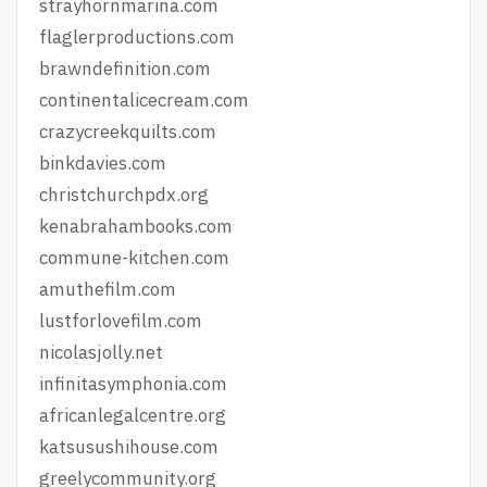
strayhornmarina.com
flaglerproductions.com
brawndefinition.com
continentalicecream.com
crazycreekquilts.com
binkdavies.com
christchurchpdx.org
kenabrahambooks.com
commune-kitchen.com
amuthefilm.com
lustforlovefilm.com
nicolasjolly.net
infinitasymphonia.com
africanlegalcentre.org
katsusushihouse.com
greelycommunity.org