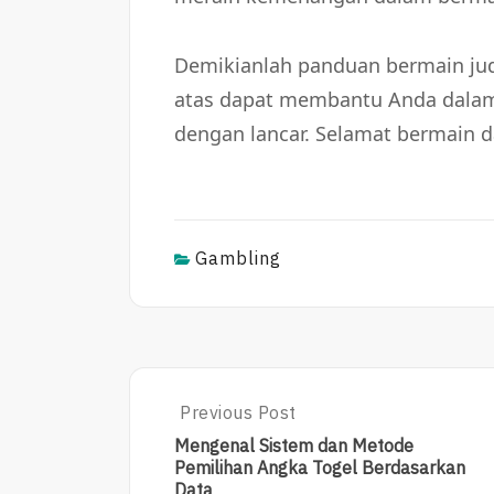
Demikianlah panduan bermain judi
atas dapat membantu Anda dalam 
dengan lancar. Selamat bermain 
Gambling
Post
Previous Post
Previous
Post:
navigation
Mengenal Sistem dan Metode
Mengenal
Pemilihan Angka Togel Berdasarkan
Sistem
Data