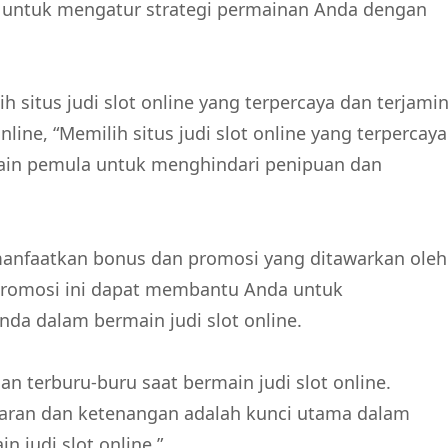
 untuk mengatur strategi permainan Anda dengan
h situs judi slot online yang terpercaya dan terjami
line, “Memilih situs judi slot online yang terpercaya
ain pemula untuk menghindari penipuan dan
emanfaatkan bonus dan promosi yang ditawarkan oleh
n promosi ini dapat membantu Anda untuk
a dalam bermain judi slot online.
an terburu-buru saat bermain judi slot online.
abaran dan ketenangan adalah kunci utama dalam
judi slot online.”