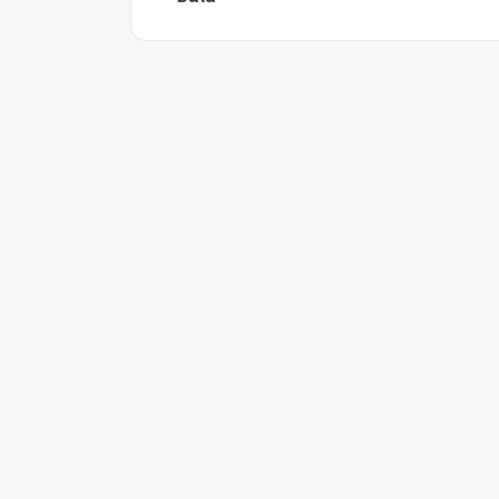
Dan
Metode
Pemilihan
Angka
Togel
Berdasarkan
Data