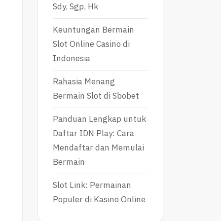
Sdy, Sgp, Hk
Keuntungan Bermain
Slot Online Casino di
Indonesia
Rahasia Menang
Bermain Slot di Sbobet
Panduan Lengkap untuk
Daftar IDN Play: Cara
Mendaftar dan Memulai
Bermain
Slot Link: Permainan
Populer di Kasino Online