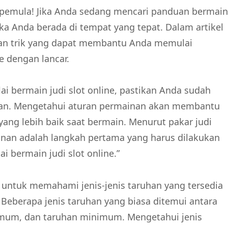
e pemula! Jika Anda sedang mencari panduan bermain
ka Anda berada di tempat yang tepat. Dalam artikel
dan trik yang dapat membantu Anda memulai
e dengan lancar.
 bermain judi slot online, pastikan Anda sudah
an. Mengetahui aturan permainan akan membantu
ng lebih baik saat bermain. Menurut pakar judi
nan adalah langkah pertama yang harus dilakukan
 bermain judi slot online.”
a untuk memahami jenis-jenis taruhan yang tersedia
 Beberapa jenis taruhan yang biasa ditemui antara
simum, dan taruhan minimum. Mengetahui jenis