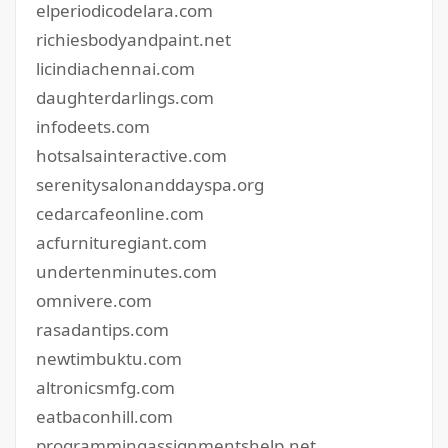
elperiodicodelara.com
richiesbodyandpaint.net
licindiachennai.com
daughterdarlings.com
infodeets.com
hotsalsainteractive.com
serenitysalonanddayspa.org
cedarcafeonline.com
acfurnituregiant.com
undertenminutes.com
omnivere.com
rasadantips.com
newtimbuktu.com
altronicsmfg.com
eatbaconhill.com
programmingassignmentshelp.net