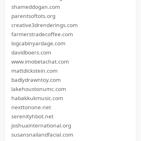
shameddogan.com
parentsoftots.org
creative3drenderings.com
farmerstradecoffee.com
logcabinyardage.com
davidboers.com
www.imobetachat.com
mattdickstein.com
badlydrawntoy.com
lakehoustonumc.com
habakkukmusic.com
nexttonone.net
serenityhbot.net
joshuainternational.org
susansnailandfacial.com