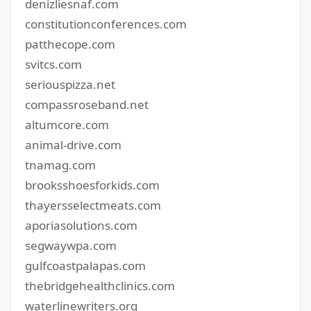
denizliesnaf.com
constitutionconferences.com
patthecope.com
svitcs.com
seriouspizza.net
compassroseband.net
altumcore.com
animal-drive.com
tnamag.com
brooksshoesforkids.com
thayersselectmeats.com
aporiasolutions.com
segwaywpa.com
gulfcoastpalapas.com
thebridgehealthclinics.com
waterlinewriters.org