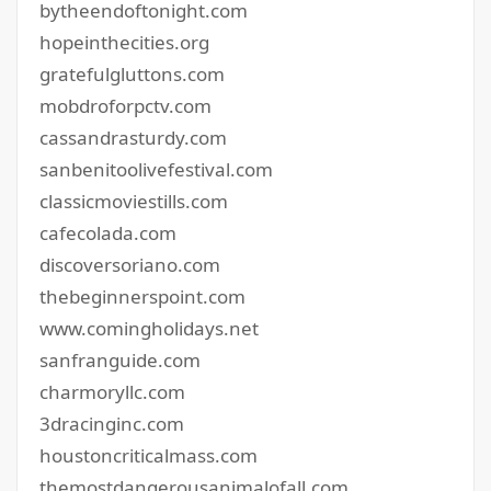
bytheendoftonight.com
hopeinthecities.org
gratefulgluttons.com
mobdroforpctv.com
cassandrasturdy.com
sanbenitoolivefestival.com
classicmoviestills.com
cafecolada.com
discoversoriano.com
thebeginnerspoint.com
www.comingholidays.net
sanfranguide.com
charmoryllc.com
3dracinginc.com
houstoncriticalmass.com
themostdangerousanimalofall.com