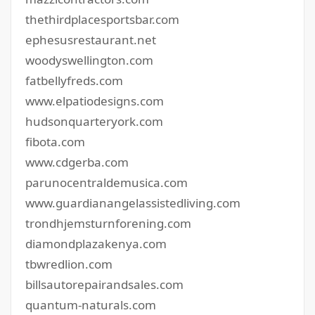
thethirdplacesportsbar.com
ephesusrestaurant.net
woodyswellington.com
fatbellyfreds.com
www.elpatiodesigns.com
hudsonquarteryork.com
fibota.com
www.cdgerba.com
parunocentraldemusica.com
www.guardianangelassistedliving.com
trondhjemsturnforening.com
diamondplazakenya.com
tbwredlion.com
billsautorepairandsales.com
quantum-naturals.com