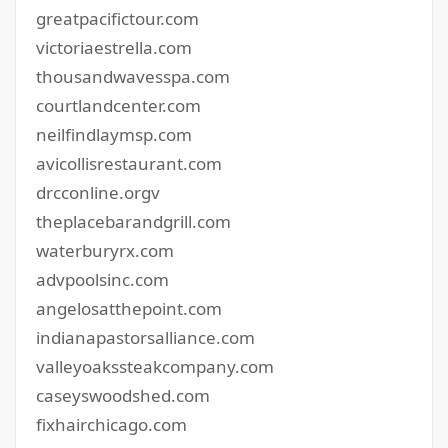
greatpacifictour.com
victoriaestrella.com
thousandwavesspa.com
courtlandcenter.com
neilfindlaymsp.com
avicollisrestaurant.com
drcconline.org
v
theplacebarandgrill.com
waterburyrx.com
advpoolsinc.com
angelosatthepoint.com
indianapastorsalliance.com
valleyoakssteakcompany.com
caseyswoodshed.com
fixhairchicago.com