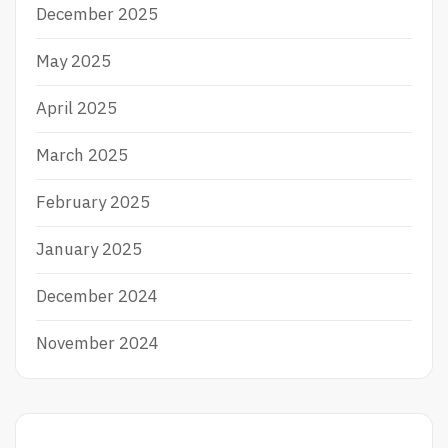
December 2025
May 2025
April 2025
March 2025
February 2025
January 2025
December 2024
November 2024