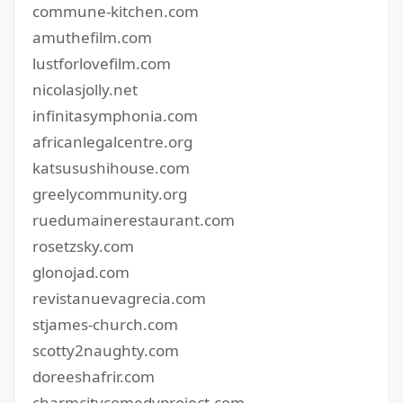
commune-kitchen.com
amuthefilm.com
lustforlovefilm.com
nicolasjolly.net
infinitasymphonia.com
africanlegalcentre.org
katsusushihouse.com
greelycommunity.org
ruedumainerestaurant.com
rosetzsky.com
glonojad.com
revistanuevagrecia.com
stjames-church.com
scotty2naughty.com
doreeshafrir.com
charmcitycomedyproject.com