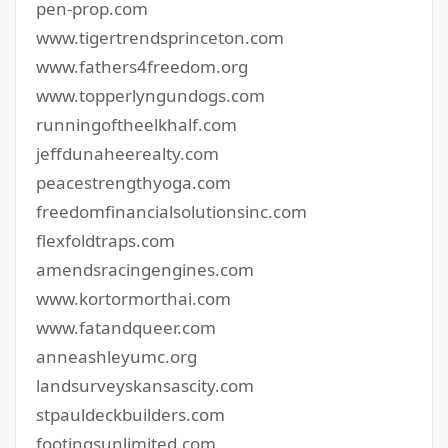
pen-prop.com
www.tigertrendsprinceton.com
www.fathers4freedom.org
www.topperlyngundogs.com
runningoftheelkhalf.com
jeffdunaheerealty.com
peacestrengthyoga.com
freedomfinancialsolutionsinc.com
flexfoldtraps.com
amendsracingengines.com
www.kortormorthai.com
www.fatandqueer.com
anneashleyumc.org
landsurveyskansascity.com
stpauldeckbuilders.com
footingsunlimited.com