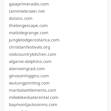
gaiaprimeradio.com
tammiebrown.net
dutonc.com
thelongescape.com
mattolegrange.com
junglelodgecostarica.com
christianfestivals.org
visitcountrykitchen.com
algarve-dolphins.com
alanveingrad.com
ginosonhiggins.com
wutungprinting.com
maritalsettlements.com
milwbikeskaterental.com
baymontjacksonms.com