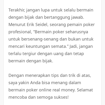
Terakhir, jangan lupa untuk selalu bermain
dengan bijak dan bertanggung jawab.
Menurut Erik Seidel, seorang pemain poker
profesional, “Bermain poker seharusnya
untuk bersenang-senang dan bukan untuk
mencari keuntungan semata.” Jadi, jangan
terlalu tergiur dengan uang dan tetap
bermain dengan bijak.
Dengan menerapkan tips dan trik di atas,
saya yakin Anda bisa menang dalam
bermain poker online real money. Selamat
mencoba dan semoga sukses!