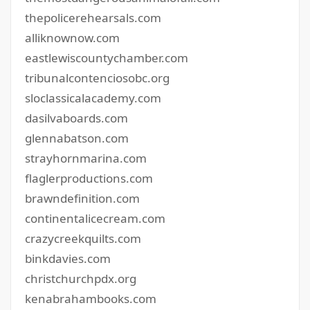
thepolicerehearsals.com
alliknownow.com
eastlewiscountychamber.com
tribunalcontenciosobc.org
sloclassicalacademy.com
dasilvaboards.com
glennabatson.com
strayhornmarina.com
flaglerproductions.com
brawndefinition.com
continentalicecream.com
crazycreekquilts.com
binkdavies.com
christchurchpdx.org
kenabrahambooks.com