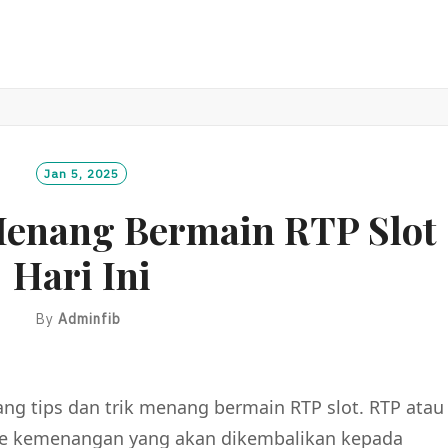
Jan 5, 2025
Menang Bermain RTP Slot
Hari Ini
By
Adminfib
ang tips dan trik menang bermain RTP slot. RTP atau
ase kemenangan yang akan dikembalikan kepada