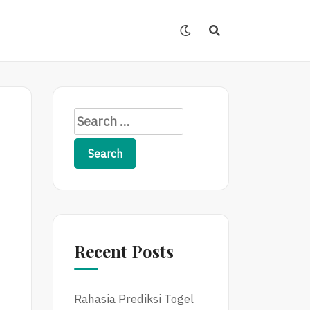
Search
for:
Recent Posts
Rahasia Prediksi Togel