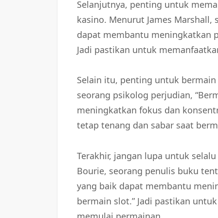
Selanjutnya, penting untuk mema
kasino. Menurut James Marshall, 
dapat membantu meningkatkan pe
Jadi pastikan untuk memanfaatka
Selain itu, penting untuk bermai
seorang psikolog perjudian, “Be
meningkatkan fokus dan konsentra
tetap tenang dan sabar saat berm
Terakhir, jangan lupa untuk selal
Bourie, seorang penulis buku tent
yang baik dapat membantu meni
bermain slot.” Jadi pastikan untu
memulai permainan.