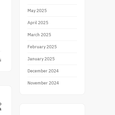
May 2025
April 2025
March 2025
February 2025
January 2025
i
December 2024
November 2024
o
a