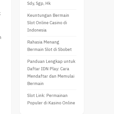
Sdy, Sgp, Hk
.
Keuntungan Bermain
Slot Online Casino di
Indonesia
n
Rahasia Menang
Bermain Slot di Sbobet
Panduan Lengkap untuk
Daftar IDN Play: Cara
Mendaftar dan Memulai
Bermain
Slot Link: Permainan
Populer di Kasino Online