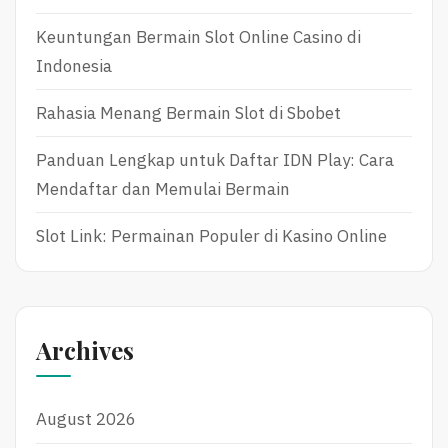
Keuntungan Bermain Slot Online Casino di
Indonesia
Rahasia Menang Bermain Slot di Sbobet
Panduan Lengkap untuk Daftar IDN Play: Cara
Mendaftar dan Memulai Bermain
Slot Link: Permainan Populer di Kasino Online
Archives
August 2026