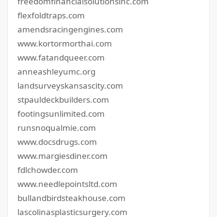
freedomfinancialsolutionsinc.com
flexfoldtraps.com
amendsracingengines.com
www.kortormorthai.com
www.fatandqueer.com
anneashleyumc.org
landsurveyskansascity.com
stpauldeckbuilders.com
footingsunlimited.com
runsnoqualmie.com
www.docsdrugs.com
www.margiesdiner.com
fdlchowder.com
www.needlepointsltd.com
bullandbirdsteakhouse.com
lascolinasplasticsurgery.com