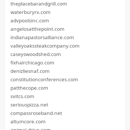
theplacebarandgrill.com
waterburyrx.com
advpoolsinc.com
angelosatthepoint.com
indianapastorsalliance.com
valleyoakssteakcompany.com
caseyswoodshed.com
fixhairchicago.com
denizliesnaf.com
constitutionconferences.com
patthecope.com
svitcs.com
seriouspizza.net
compassroseband.net
altumcore.com
animal-drive.com