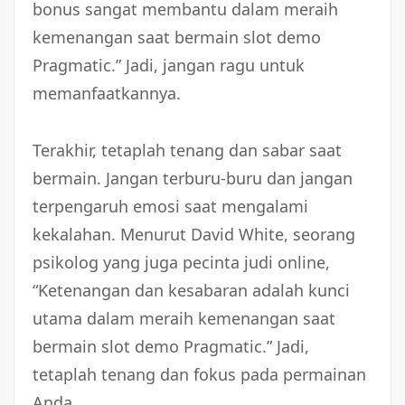
bonus sangat membantu dalam meraih
kemenangan saat bermain slot demo
Pragmatic.” Jadi, jangan ragu untuk
memanfaatkannya.
Terakhir, tetaplah tenang dan sabar saat
bermain. Jangan terburu-buru dan jangan
terpengaruh emosi saat mengalami
kekalahan. Menurut David White, seorang
psikolog yang juga pecinta judi online,
“Ketenangan dan kesabaran adalah kunci
utama dalam meraih kemenangan saat
bermain slot demo Pragmatic.” Jadi,
tetaplah tenang dan fokus pada permainan
Anda.