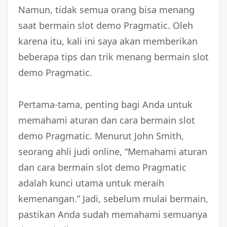
Namun, tidak semua orang bisa menang
saat bermain slot demo Pragmatic. Oleh
karena itu, kali ini saya akan memberikan
beberapa tips dan trik menang bermain slot
demo Pragmatic.
Pertama-tama, penting bagi Anda untuk
memahami aturan dan cara bermain slot
demo Pragmatic. Menurut John Smith,
seorang ahli judi online, “Memahami aturan
dan cara bermain slot demo Pragmatic
adalah kunci utama untuk meraih
kemenangan.” Jadi, sebelum mulai bermain,
pastikan Anda sudah memahami semuanya