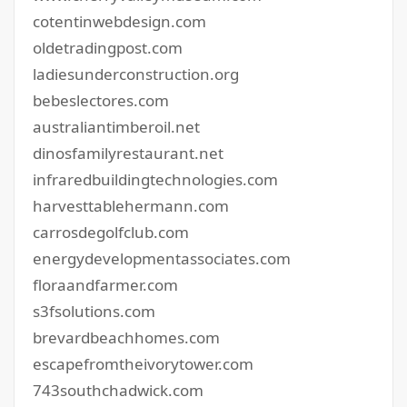
cotentinwebdesign.com
oldetradingpost.com
ladiesunderconstruction.org
bebeslectores.com
australiantimberoil.net
dinosfamilyrestaurant.net
infraredbuildingtechnologies.com
harvesttablehermann.com
carrosdegolfclub.com
energydevelopmentassociates.com
floraandfarmer.com
s3fsolutions.com
brevardbeachhomes.com
escapefromtheivorytower.com
743southchadwick.com