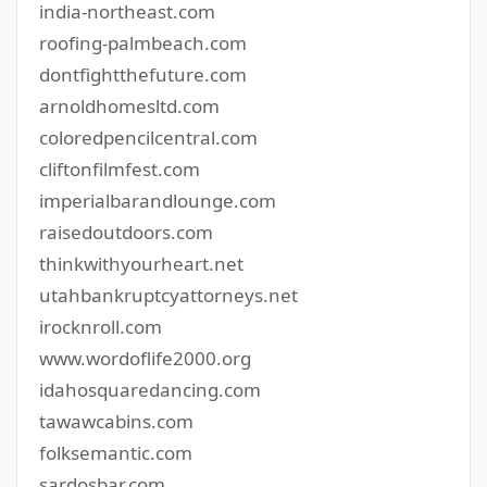
india-northeast.com
roofing-palmbeach.com
dontfightthefuture.com
arnoldhomesltd.com
coloredpencilcentral.com
cliftonfilmfest.com
imperialbarandlounge.com
raisedoutdoors.com
thinkwithyourheart.net
utahbankruptcyattorneys.net
irocknroll.com
www.wordoflife2000.org
idahosquaredancing.com
tawawcabins.com
folksemantic.com
sardosbar.com