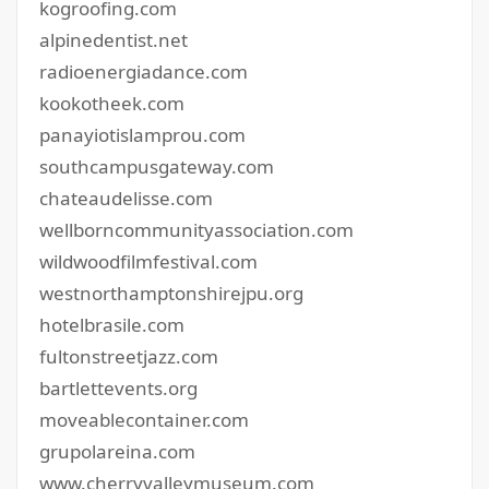
kogroofing.com
alpinedentist.net
radioenergiadance.com
kookotheek.com
panayiotislamprou.com
southcampusgateway.com
chateaudelisse.com
wellborncommunityassociation.com
wildwoodfilmfestival.com
westnorthamptonshirejpu.org
hotelbrasile.com
fultonstreetjazz.com
bartlettevents.org
moveablecontainer.com
grupolareina.com
www.cherryvalleymuseum.com