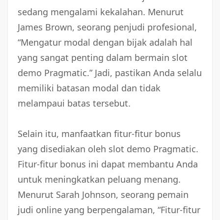
sedang mengalami kekalahan. Menurut
James Brown, seorang penjudi profesional,
“Mengatur modal dengan bijak adalah hal
yang sangat penting dalam bermain slot
demo Pragmatic.” Jadi, pastikan Anda selalu
memiliki batasan modal dan tidak
melampaui batas tersebut.
Selain itu, manfaatkan fitur-fitur bonus
yang disediakan oleh slot demo Pragmatic.
Fitur-fitur bonus ini dapat membantu Anda
untuk meningkatkan peluang menang.
Menurut Sarah Johnson, seorang pemain
judi online yang berpengalaman, “Fitur-fitur