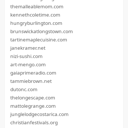
themalleablemom.com
kennethcoletime.com
hungryburlington.com
brunswickatlongstown.com
tartinemaplecuisine.com
janekramer.net
nizi-sushi.com
art-mengo.com
gaiaprimeradio.com
tammiebrown.net
dutonc.com
thelongescape.com
mattolegrange.com
junglelodgecostarica.com
christianfestivals.org