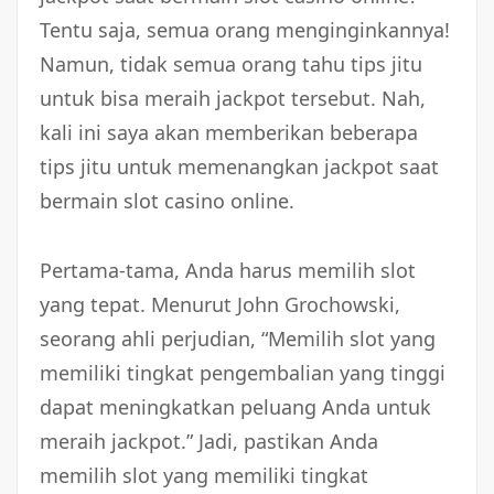
Tentu saja, semua orang menginginkannya!
Namun, tidak semua orang tahu tips jitu
untuk bisa meraih jackpot tersebut. Nah,
kali ini saya akan memberikan beberapa
tips jitu untuk memenangkan jackpot saat
bermain slot casino online.
Pertama-tama, Anda harus memilih slot
yang tepat. Menurut John Grochowski,
seorang ahli perjudian, “Memilih slot yang
memiliki tingkat pengembalian yang tinggi
dapat meningkatkan peluang Anda untuk
meraih jackpot.” Jadi, pastikan Anda
memilih slot yang memiliki tingkat