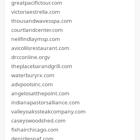
greatpacifictour.com
victoriaestrella.com
thousandwavesspa.com
courtlandcenter.com
neilfindlaymsp.com
avicollisrestaurant.com
drcconline.org
v
theplacebarandgrill.com
waterburyrx.com
advpoolsinc.com
angelosatthepoint.com
indianapastorsalliance.com
valleyoakssteakcompany.com
caseyswoodshed.com
fixhairchicago.com
denizliesnaf.com