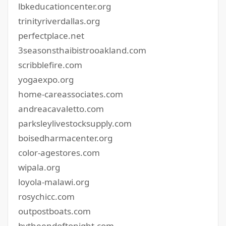
lbkeducationcenter.org
trinityriverdallas.org
perfectplace.net
3seasonsthaibistrooakland.com
scribblefire.com
yogaexpo.org
home-careassociates.com
andreacavaletto.com
parksleylivestocksupply.com
boisedharmacenter.org
color-agestores.com
wipala.org
loyola-malawi.org
rosychicc.com
outpostboats.com
bytheendoftonight.com