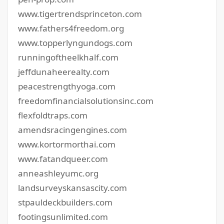
www.tigertrendsprinceton.com
www.fathers4freedom.org
www.topperlyngundogs.com
runningoftheelkhalf.com
jeffdunaheerealty.com
peacestrengthyoga.com
freedomfinancialsolutionsinc.com
flexfoldtraps.com
amendsracingengines.com
www.kortormorthai.com
www.fatandqueer.com
anneashleyumc.org
landsurveyskansascity.com
stpauldeckbuilders.com
footingsunlimited.com