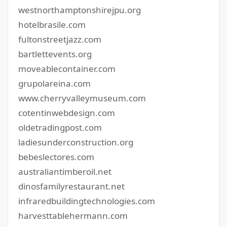
westnorthamptonshirejpu.org
hotelbrasile.com
fultonstreetjazz.com
bartlettevents.org
moveablecontainer.com
grupolareina.com
www.cherryvalleymuseum.com
cotentinwebdesign.com
oldetradingpost.com
ladiesunderconstruction.org
bebeslectores.com
australiantimberoil.net
dinosfamilyrestaurant.net
infraredbuildingtechnologies.com
harvesttablehermann.com