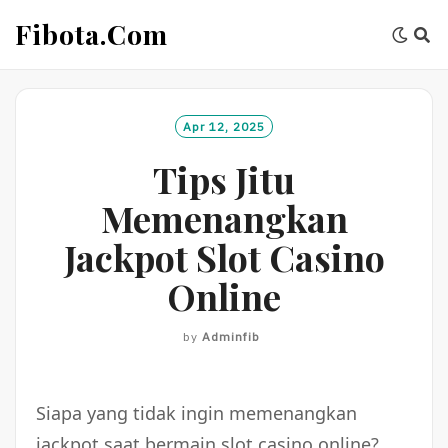
Skip
Fibota.com
to
content
Apr 12, 2025
Tips Jitu
Memenangkan
Jackpot Slot Casino
Online
by
Adminfib
Siapa yang tidak ingin memenangkan
jackpot saat bermain slot casino online?