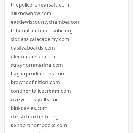
thepolicerehearsals.com
alliknownow.com
eastlewiscountychamber.com
tribunalcontenciosobc.org
sloclassicalacademy.com
dasilvaboards.com
glennabatson.com
strayhornmarina.com
flaglerproductions.com
brawndefinition.com
continentalicecream.com
crazycreekquilts.com
binkdavies.com
christchurchpdx.org
kenabrahambooks.com