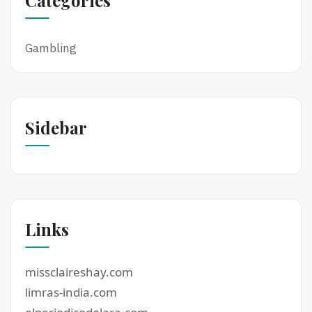
Gambling
Sidebar
Links
missclaireshay.com
limras-india.com