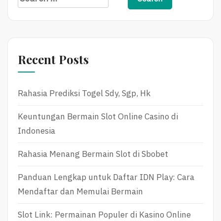
Pertandingan
for:
Recent Posts
Rahasia Prediksi Togel Sdy, Sgp, Hk
Keuntungan Bermain Slot Online Casino di
Indonesia
Rahasia Menang Bermain Slot di Sbobet
Panduan Lengkap untuk Daftar IDN Play: Cara
Mendaftar dan Memulai Bermain
Slot Link: Permainan Populer di Kasino Online