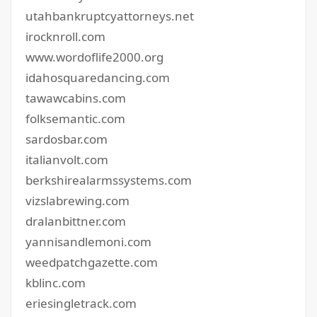
utahbankruptcyattorneys.net
irocknroll.com
www.wordoflife2000.org
idahosquaredancing.com
tawawcabins.com
folksemantic.com
sardosbar.com
italianvolt.com
berkshirealarmssystems.com
vizslabrewing.com
dralanbittner.com
yannisandlemoni.com
weedpatchgazette.com
kblinc.com
eriesingletrack.com