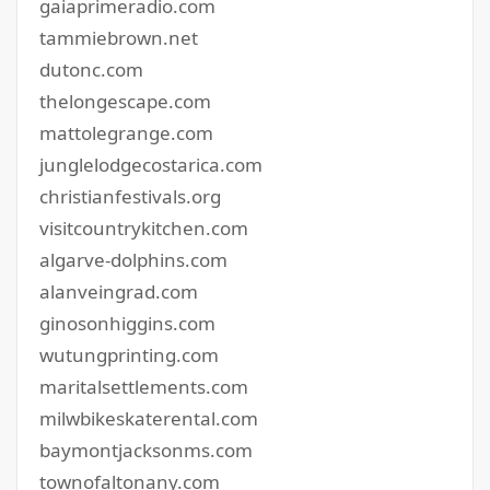
gaiaprimeradio.com
tammiebrown.net
dutonc.com
thelongescape.com
mattolegrange.com
junglelodgecostarica.com
christianfestivals.org
visitcountrykitchen.com
algarve-dolphins.com
alanveingrad.com
ginosonhiggins.com
wutungprinting.com
maritalsettlements.com
milwbikeskaterental.com
baymontjacksonms.com
townofaltonany.com