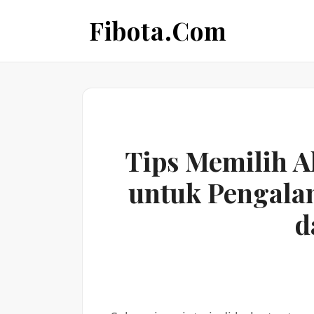
Skip
Fibota.com
to
content
Tips Memilih A
untuk Pengala
d