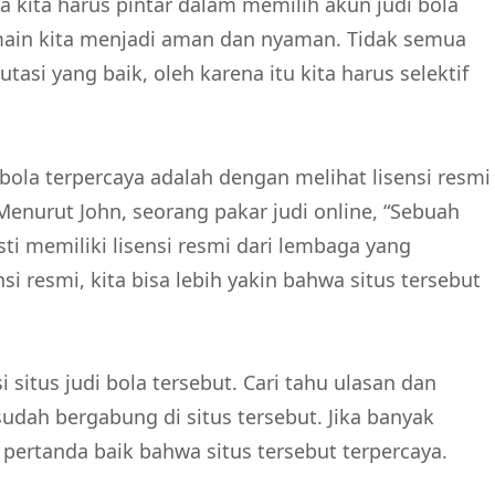
ya kita harus pintar dalam memilih akun judi bola
main kita menjadi aman dan nyaman. Tidak semua
utasi yang baik, oleh karena itu kita harus selektif
 bola terpercaya adalah dengan melihat lisensi resmi
 Menurut John, seorang pakar judi online, “Sebuah
sti memiliki lisensi resmi dari lembaga yang
i resmi, kita bisa lebih yakin bahwa situs tersebut
i situs judi bola tersebut. Cari tahu ulasan dan
udah bergabung di situs tersebut. Jika banyak
i pertanda baik bahwa situs tersebut terpercaya.