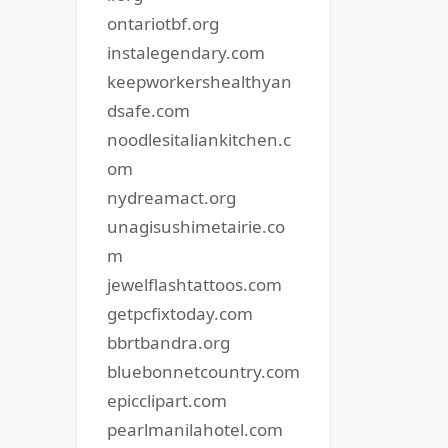
ontariotbf.org
instalegendary.com
keepworkershealthyan
dsafe.com
noodlesitaliankitchen.c
om
nydreamact.org
unagisushimetairie.co
m
jewelflashtattoos.com
getpcfixtoday.com
bbrtbandra.org
bluebonnetcountry.com
epicclipart.com
pearlmanilahotel.com