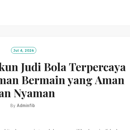
Jul 4, 2026
kun Judi Bola Terpercaya
man Bermain yang Aman
an Nyaman
By
Adminfib