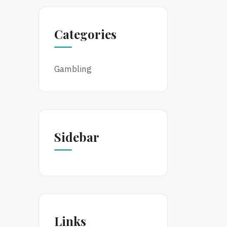
Categories
Gambling
Sidebar
Links