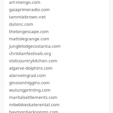
art-mengo.com
gaiaprimeradio.com
tammiebrown.net
dutonc.com
thelongescape.com
mattolegrange.com
junglelodgecostarica.com
christianfestivals.org
visitcountrykitchen.com
algarve-dolphins.com
alanveingrad.com
ginosonhiggins.com
wutungprinting.com
maritalsettlements.com
milwbikeskaterental.com
baymontjacksonms.com