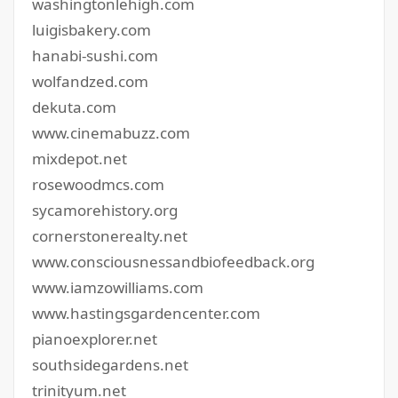
washingtonlehigh.com
luigisbakery.com
hanabi-sushi.com
wolfandzed.com
dekuta.com
www.cinemabuzz.com
mixdepot.net
rosewoodmcs.com
sycamorehistory.org
cornerstonerealty.net
www.consciousnessandbiofeedback.org
www.iamzowilliams.com
www.hastingsgardencenter.com
pianoexplorer.net
southsidegardens.net
trinityum.net