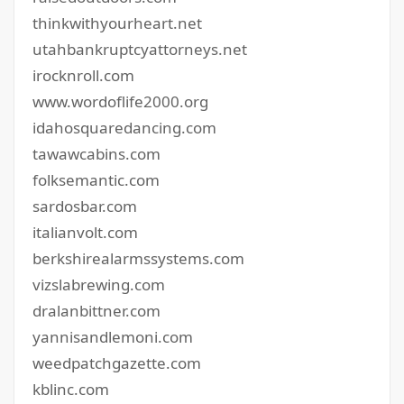
thinkwithyourheart.net
utahbankruptcyattorneys.net
irocknroll.com
www.wordoflife2000.org
idahosquaredancing.com
tawawcabins.com
folksemantic.com
sardosbar.com
italianvolt.com
berkshirealarmssystems.com
vizslabrewing.com
dralanbittner.com
yannisandlemoni.com
weedpatchgazette.com
kblinc.com