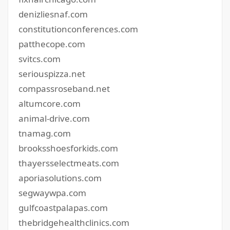
denizliesnaf.com
constitutionconferences.com
patthecope.com
svitcs.com
seriouspizza.net
compassroseband.net
altumcore.com
animal-drive.com
tnamag.com
brooksshoesforkids.com
thayersselectmeats.com
aporiasolutions.com
segwaywpa.com
gulfcoastpalapas.com
thebridgehealthclinics.com