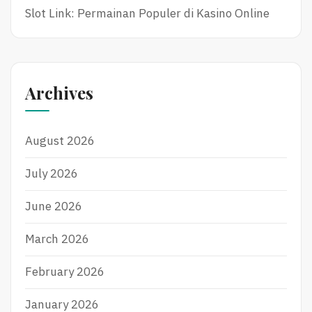
Slot Link: Permainan Populer di Kasino Online
Archives
August 2026
July 2026
June 2026
March 2026
February 2026
January 2026