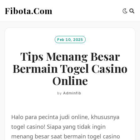
Skip
Fibota.com
to
content
Feb 10, 2025
Tips Menang Besar
Bermain Togel Casino
Online
by
Adminfib
Halo para pecinta judi online, khususnya
togel casino! Siapa yang tidak ingin
menang besar saat bermain togel casino