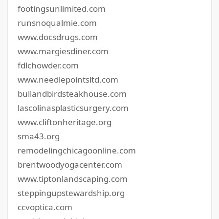
footingsunlimited.com
runsnoqualmie.com
www.docsdrugs.com
www.margiesdiner.com
fdlchowder.com
www.needlepointsltd.com
bullandbirdsteakhouse.com
lascolinasplasticsurgery.com
www.cliftonheritage.org
sma43.org
remodelingchicagoonline.com
brentwoodyogacenter.com
www.tiptonlandscaping.com
steppingupstewardship.org
ccvoptica.com