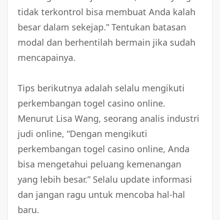
tidak terkontrol bisa membuat Anda kalah
besar dalam sekejap.” Tentukan batasan
modal dan berhentilah bermain jika sudah
mencapainya.
Tips berikutnya adalah selalu mengikuti
perkembangan togel casino online.
Menurut Lisa Wang, seorang analis industri
judi online, “Dengan mengikuti
perkembangan togel casino online, Anda
bisa mengetahui peluang kemenangan
yang lebih besar.” Selalu update informasi
dan jangan ragu untuk mencoba hal-hal
baru.