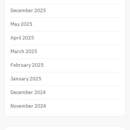
December 2025
May 2025
April 2025
March 2025
February 2025
January 2025
December 2024
November 2024