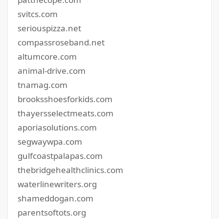
svitcs.com
seriouspizza.net
compassroseband.net
altumcore.com
animal-drive.com
tnamag.com
brooksshoesforkids.com
thayersselectmeats.com
aporiasolutions.com
segwaywpa.com
gulfcoastpalapas.com
thebridgehealthclinics.com
waterlinewriters.org
shameddogan.com
parentsoftots.org