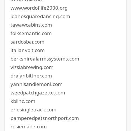
www.wordoflife2000.org
idahosquaredancing.com
tawawcabins.com
folksemantic.com
sardosbar.com
italianvolt.com
berkshirealarmssystems.com
vizslabrewing.com
dralanbittner.com
yannisandlemoni.com
weedpatchgazette.com
kblinc.com
eriesingletrack.com
pamperedpetsnorthport.com
rosiemade.com