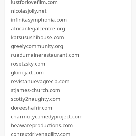
lustforlovefilm.com
nicolasjolly.net
infinitasymphonia.com
africanlegalcentre.org
katsusushihouse.com
greelycommunity.org
ruedumainerestaurant.com
rosetzsky.com
glonojad.com
revistanuevagrecia.com
stjames-church.com
scotty2naughty.com
doreeshafrir.com
charmcitycomedyproject.com
beawareproductions.com
contextdrivenagility.com