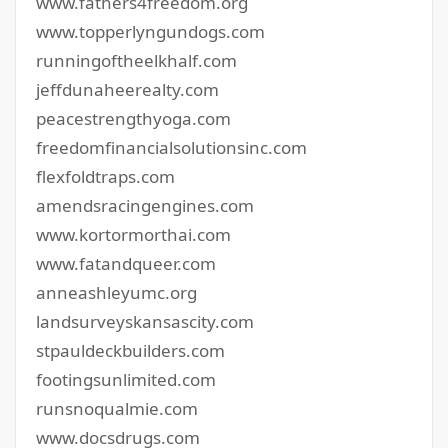
www.fathers4freedom.org
www.topperlyngundogs.com
runningoftheelkhalf.com
jeffdunaheerealty.com
peacestrengthyoga.com
freedomfinancialsolutionsinc.com
flexfoldtraps.com
amendsracingengines.com
www.kortormorthai.com
www.fatandqueer.com
anneashleyumc.org
landsurveyskansascity.com
stpauldeckbuilders.com
footingsunlimited.com
runsnoqualmie.com
www.docsdrugs.com