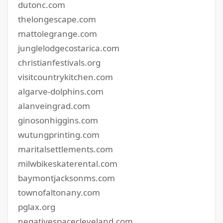
dutonc.com
thelongescape.com
mattolegrange.com
junglelodgecostarica.com
christianfestivals.org
visitcountrykitchen.com
algarve-dolphins.com
alanveingrad.com
ginosonhiggins.com
wutungprinting.com
maritalsettlements.com
milwbikeskaterental.com
baymontjacksonms.com
townofaltonany.com
pglax.org
negativespacecleveland.com