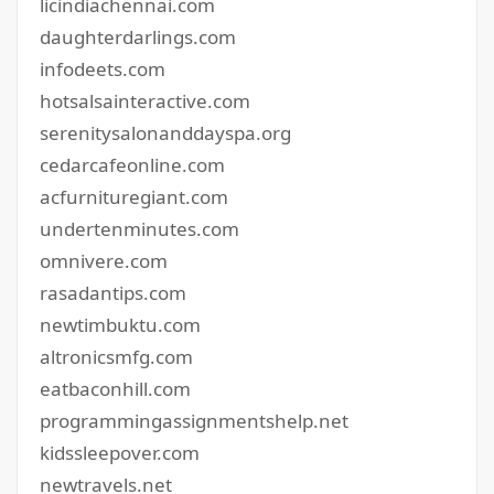
licindiachennai.com
daughterdarlings.com
infodeets.com
hotsalsainteractive.com
serenitysalonanddayspa.org
cedarcafeonline.com
acfurnituregiant.com
undertenminutes.com
omnivere.com
rasadantips.com
newtimbuktu.com
altronicsmfg.com
eatbaconhill.com
programmingassignmentshelp.net
kidssleepover.com
newtravels.net