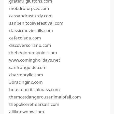
gratefulgluttons.com
mobdroforpctv.com
cassandrasturdy.com
sanbenitoolivefestival.com
classicmoviestills.com
cafecolada.com
discoversoriano.com
thebeginnerspoint.com
www.comingholidays.net
sanfranguide.com
charmoryllc.com
3dracinginc.com
houstoncriticalmass.com
themostdangerousanimalofall.com
thepolicerehearsals.com
alliknownow.com