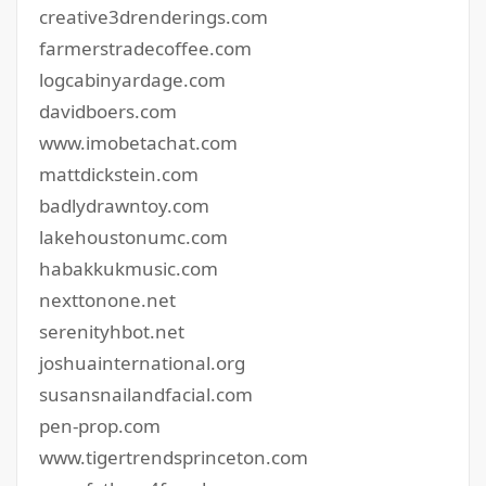
creative3drenderings.com
farmerstradecoffee.com
logcabinyardage.com
davidboers.com
www.imobetachat.com
mattdickstein.com
badlydrawntoy.com
lakehoustonumc.com
habakkukmusic.com
nexttonone.net
serenityhbot.net
joshuainternational.org
susansnailandfacial.com
pen-prop.com
www.tigertrendsprinceton.com