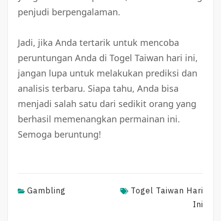
penjudi berpengalaman.
Jadi, jika Anda tertarik untuk mencoba
peruntungan Anda di Togel Taiwan hari ini,
jangan lupa untuk melakukan prediksi dan
analisis terbaru. Siapa tahu, Anda bisa
menjadi salah satu dari sedikit orang yang
berhasil memenangkan permainan ini.
Semoga beruntung!
Gambling
Togel Taiwan Hari
Ini