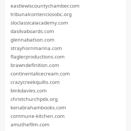
eastlewiscountychamber.com
tribunalcontenciosobc.org
sloclassicalacademy.com
dasilvaboards.com
glennabatson.com
strayhornmarina.com
flaglerproductions.com
brawndefinition.com
continentalicecream.com
crazycreekquilts.com
binkdavies.com
christchurchpdx.org
kenabrahambooks.com
commune-kitchen.com
amuthefilm.com