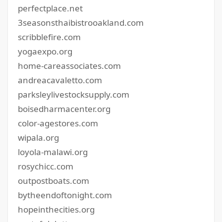
perfectplace.net
3seasonsthaibistrooakland.com
scribblefire.com
yogaexpo.org
home-careassociates.com
andreacavaletto.com
parksleylivestocksupply.com
boisedharmacenter.org
color-agestores.com
wipala.org
loyola-malawi.org
rosychicc.com
outpostboats.com
bytheendoftonight.com
hopeinthecities.org