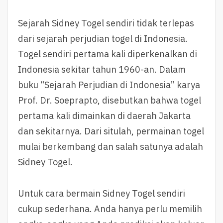
Sejarah Sidney Togel sendiri tidak terlepas
dari sejarah perjudian togel di Indonesia.
Togel sendiri pertama kali diperkenalkan di
Indonesia sekitar tahun 1960-an. Dalam
buku “Sejarah Perjudian di Indonesia” karya
Prof. Dr. Soeprapto, disebutkan bahwa togel
pertama kali dimainkan di daerah Jakarta
dan sekitarnya. Dari situlah, permainan togel
mulai berkembang dan salah satunya adalah
Sidney Togel.
Untuk cara bermain Sidney Togel sendiri
cukup sederhana. Anda hanya perlu memilih