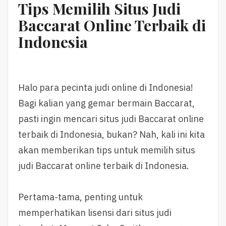
Tips Memilih Situs Judi
E
Baccarat Online Terbaik di
Indonesia
Halo para pecinta judi online di Indonesia!
Bagi kalian yang gemar bermain Baccarat,
pasti ingin mencari situs judi Baccarat online
terbaik di Indonesia, bukan? Nah, kali ini kita
akan memberikan tips untuk memilih situs
judi Baccarat online terbaik di Indonesia.
Pertama-tama, penting untuk
memperhatikan lisensi dari situs judi