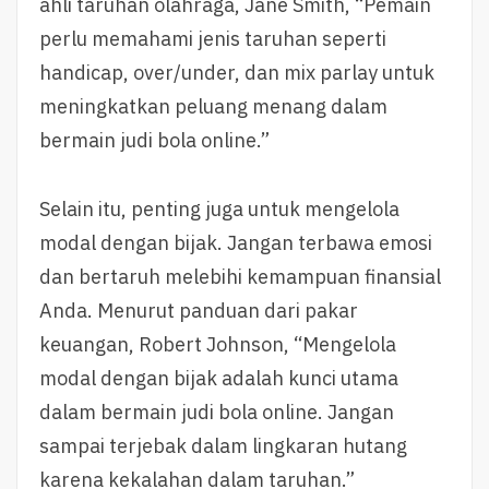
ahli taruhan olahraga, Jane Smith, “Pemain
perlu memahami jenis taruhan seperti
handicap, over/under, dan mix parlay untuk
meningkatkan peluang menang dalam
bermain judi bola online.”
Selain itu, penting juga untuk mengelola
modal dengan bijak. Jangan terbawa emosi
dan bertaruh melebihi kemampuan finansial
Anda. Menurut panduan dari pakar
keuangan, Robert Johnson, “Mengelola
modal dengan bijak adalah kunci utama
dalam bermain judi bola online. Jangan
sampai terjebak dalam lingkaran hutang
karena kekalahan dalam taruhan.”