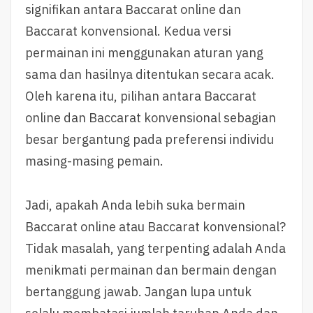
signifikan antara Baccarat online dan
Baccarat konvensional. Kedua versi
permainan ini menggunakan aturan yang
sama dan hasilnya ditentukan secara acak.
Oleh karena itu, pilihan antara Baccarat
online dan Baccarat konvensional sebagian
besar bergantung pada preferensi individu
masing-masing pemain.
Jadi, apakah Anda lebih suka bermain
Baccarat online atau Baccarat konvensional?
Tidak masalah, yang terpenting adalah Anda
menikmati permainan dan bermain dengan
bertanggung jawab. Jangan lupa untuk