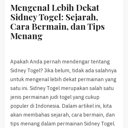
Mengenal Lebih Dekat
E
Sidney Togel: Sejarah,
Cara Bermain, dan Tips
Menang
Apakah Anda pernah mendengar tentang
Sidney Togel? Jika belum, tidak ada salahnya
untuk mengenal lebih dekat permainan yang
satu ini. Sidney Togel merupakan salah satu
jenis permainan judi togel yang cukup
populer di Indonesia. Dalam artikel ini, kita
akan membahas sejarah, cara bermain, dan
tips menang dalam permainan Sidney Togel.