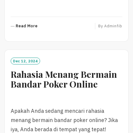
R
Read More
By
Adminfib
E
A
D
M
O
Dec 12, 2024
R
Rahasia Menang Bermain
E
Bandar Poker Online
Apakah Anda sedang mencari rahasia
menang bermain bandar poker online? Jika
iya, Anda berada di tempat yang tepat!