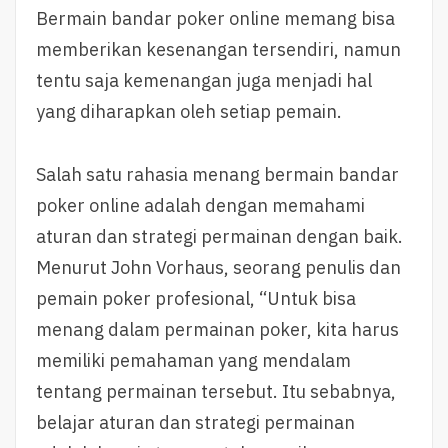
Bermain bandar poker online memang bisa
memberikan kesenangan tersendiri, namun
tentu saja kemenangan juga menjadi hal
yang diharapkan oleh setiap pemain.
Salah satu rahasia menang bermain bandar
poker online adalah dengan memahami
aturan dan strategi permainan dengan baik.
Menurut John Vorhaus, seorang penulis dan
pemain poker profesional, “Untuk bisa
menang dalam permainan poker, kita harus
memiliki pemahaman yang mendalam
tentang permainan tersebut. Itu sebabnya,
belajar aturan dan strategi permainan