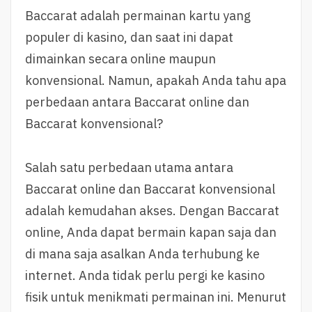
Baccarat adalah permainan kartu yang
populer di kasino, dan saat ini dapat
dimainkan secara online maupun
konvensional. Namun, apakah Anda tahu apa
perbedaan antara Baccarat online dan
Baccarat konvensional?
Salah satu perbedaan utama antara
Baccarat online dan Baccarat konvensional
adalah kemudahan akses. Dengan Baccarat
online, Anda dapat bermain kapan saja dan
di mana saja asalkan Anda terhubung ke
internet. Anda tidak perlu pergi ke kasino
fisik untuk menikmati permainan ini. Menurut