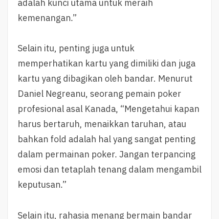
adalah kunci utama untuk meraih
kemenangan.”
Selain itu, penting juga untuk
memperhatikan kartu yang dimiliki dan juga
kartu yang dibagikan oleh bandar. Menurut
Daniel Negreanu, seorang pemain poker
profesional asal Kanada, “Mengetahui kapan
harus bertaruh, menaikkan taruhan, atau
bahkan fold adalah hal yang sangat penting
dalam permainan poker. Jangan terpancing
emosi dan tetaplah tenang dalam mengambil
keputusan.”
Selain itu, rahasia menang bermain bandar